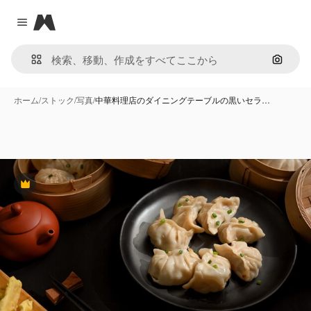
Magnific
Close menu
画像で
ホーム
/
ストック
/
写真
/
中華料理店のダイニングテーブルの黒いセラ…
Premium