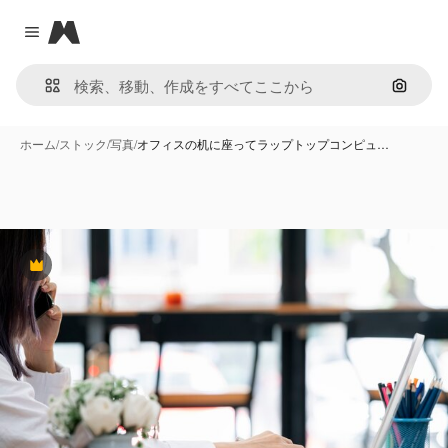
Magnific
Close menu
画像で
ホーム
/
ストック
/
写真
/
オフィスの机に座ってラップトップコンピュ…
Premium