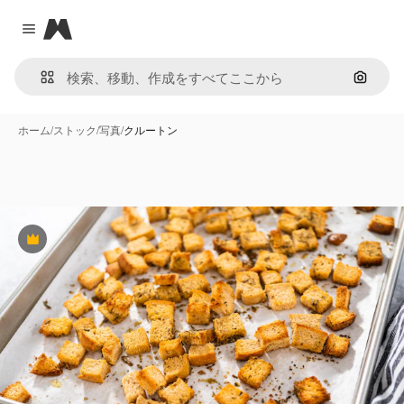
Magnific
Close menu
画像で
ホーム
/
ストック
/
写真
/
クルートン
Premium