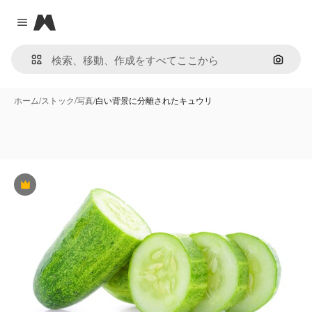
Magnific
Close menu
画像で
ホーム
/
ストック
/
写真
/
白い背景に分離されたキュウリ
Premium