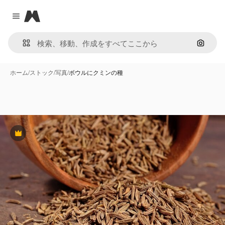
Magnific
Close menu
画像で
ホーム
/
ストック
/
写真
/
ボウルにクミンの種
Premium