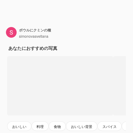
ボウルにクミンの種
simonovasvetlana
あなたにおすすめの写真
おいしい
料理
食物
おいしい背景
スパイス
ラ