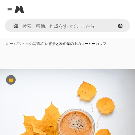
Magnific
Close menu
画像で
ホーム
/
ストック
/
写真
/
白い背景と秋の葉の上のコーヒーカップ
Premium