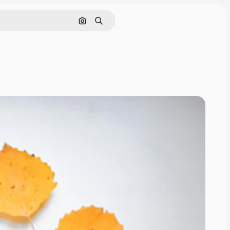
画像で検索
検索