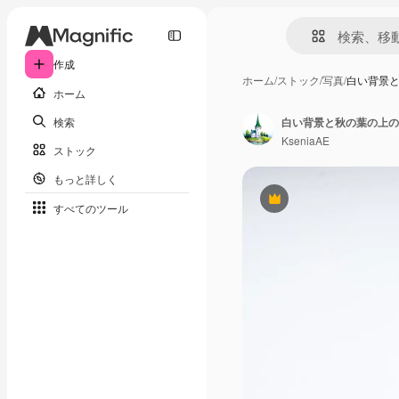
作成
ホーム
/
ストック
/
写真
/
白い背景
ホーム
検索
白い背景と秋の葉の上の
KseniaAE
ストック
もっと詳しく
Premium
すべてのツール