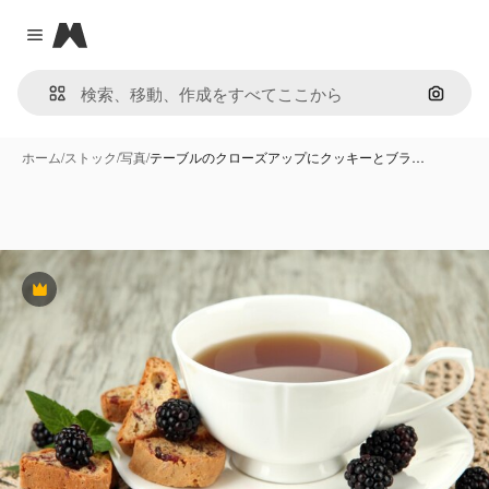
Magnific
Close menu
画像で
ホーム
/
ストック
/
写真
/
テーブルのクローズアップにクッキーとブラ…
Premium