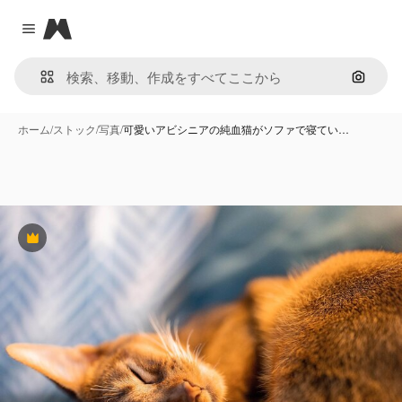
Magnific
Close menu
画像で
ホーム
/
ストック
/
写真
/
可愛いアビシニアの純血猫がソファで寝てい…
Premium