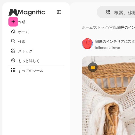
作成
ホーム
/
ストック
/
写真
/
部屋のイ
ホーム
検索
部屋のインテリアにスタ
tatianamalkova
ストック
もっと詳しく
Premium
すべてのツール