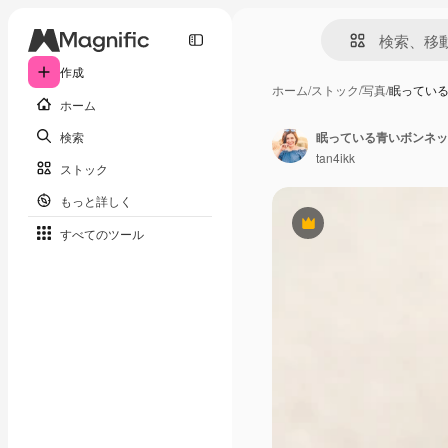
作成
ホーム
/
ストック
/
写真
/
眠ってい
ホーム
検索
眠っている青いボンネッ
tan4ikk
ストック
もっと詳しく
Premium
すべてのツール