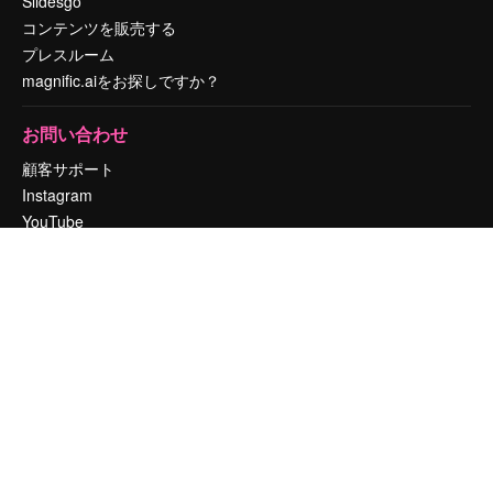
Slidesgo
コンテンツを販売する
プレスルーム
magnific.aiをお探しですか？
お問い合わせ
顧客サポート
Instagram
YouTube
LinkedIn
TikTok
Discord
X
Reddit
Copyright © 2010-
2026
Freepik Company S.L.U.
無断複写・転載を禁じま
す
.