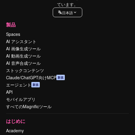
ています。
日本語
製品
Spaces
AI アシスタント
AI 画像生成ツール
AI 動画生成ツール
AI 音声合成ツール
ストックコンテンツ
Claude/ChatGPT向けMCP
新規
エージェント
新規
API
モバイルアプリ
すべてのMagnificツール
はじめに
Academy