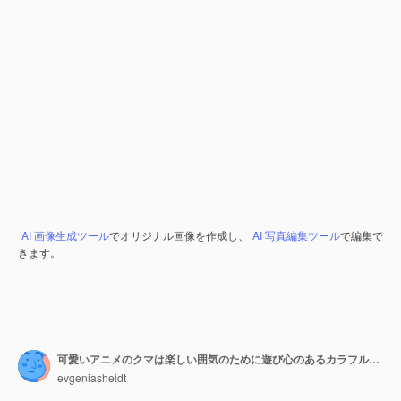
AI 画像生成ツール
でオリジナル画像を作成し、
AI 写真編集ツール
で編集で
きます。
可愛いアニメのクマは楽しい囲気のために遊び心のあるカラフルなデザインで子供たちを遊ばせます
evgeniasheidt