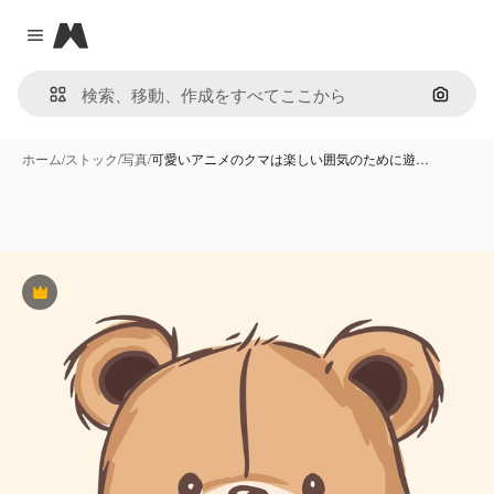
Magnific
Close menu
画像で
ホーム
/
ストック
/
写真
/
可愛いアニメのクマは楽しい囲気のために遊…
Premium