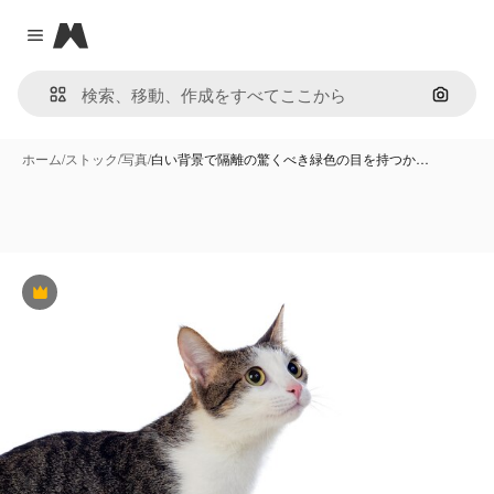
Magnific
Close menu
画像で
ホーム
/
ストック
/
写真
/
白い背景で隔離の驚くべき緑色の目を持つか…
Premium