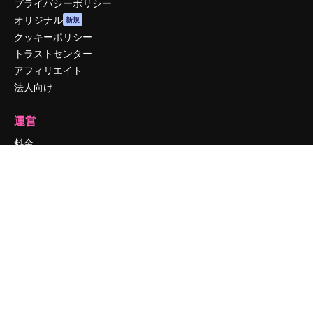
プライバシーポリシー
オリジナル
新規
クッキーポリシー
トラストセンター
アフィリエイト
法人向け
運営
料金
会社概要
Reviews
採用情報
検索トレンド
ブログ
イベント
Slidesgo
コンテンツを販売する
プレスルーム
magnific.aiをお探しですか？