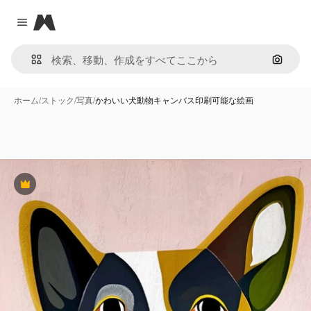
Magnific
Close menu
画像で
ホーム
/
ストック
/
写真
/
かわいい犬動物キャンバス印刷可能な絵画
Premium