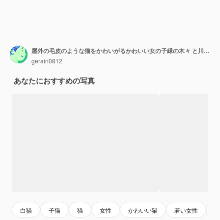
屋外の毛皮のような猫をかわいがるかわいい女の子緑の木々 と川の背景を持つ木製のベンチに座って動物への愛
gerain0812
あなたにおすすめの写真
白猫
子猫
猫
女性
かわいい猫
若い女性