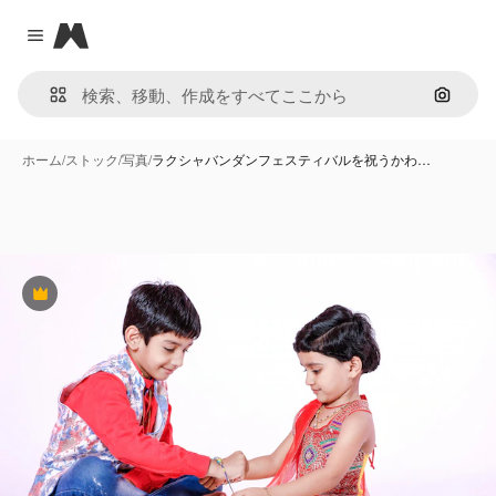
Magnific
Close menu
画像で
ホーム
/
ストック
/
写真
/
ラクシャバンダンフェスティバルを祝うかわ…
Premium