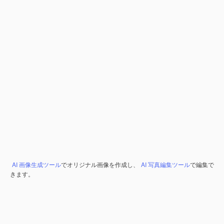
AI 画像生成ツール
でオリジナル画像を作成し、
AI 写真編集ツール
で編集で
きます。