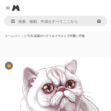
Magnific
Close menu
画像で
ホーム
/
ストック
/
写真
/
花束のベクトルイラストで可愛い子猫
Premium