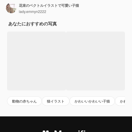
花束のベクトルイラストで可愛い子猫
lady.emmyn2222
あなたにおすすめの写真
動物の赤ちゃん
猫イラスト
かわいいかわいい子猫
かわい