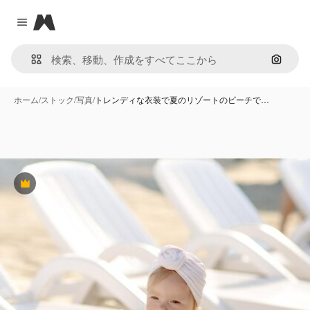
Magnific
Close menu
画像で
ホーム
/
ストック
/
写真
/
トレンディな衣装で夏のリゾートのビーチで…
Premium