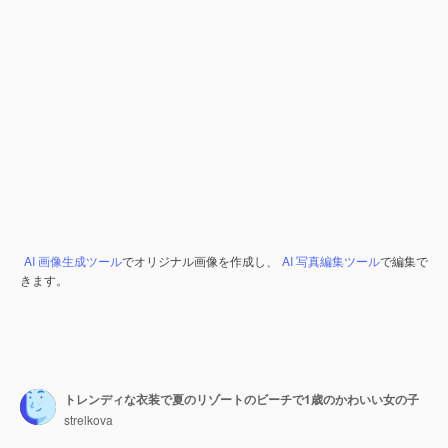
AI 画像生成ツール
でオリジナル画像を作成し、
AI 写真編集ツール
で編集で
きます。
トレンディな衣装で夏のリゾートのビーチで1歳のかわいい女の子
strelkova