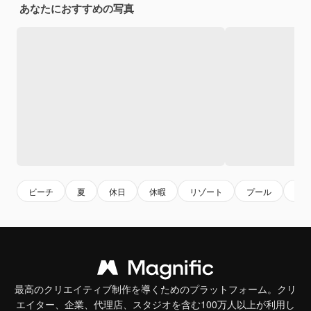
あなたにおすすめの写真
ビーチ
夏
休日
休暇
リゾート
プール
赤
最高のクリエイティブ制作を導くためのプラットフォーム。クリ
エイター、企業、代理店、スタジオを含む100万人以上が利用し