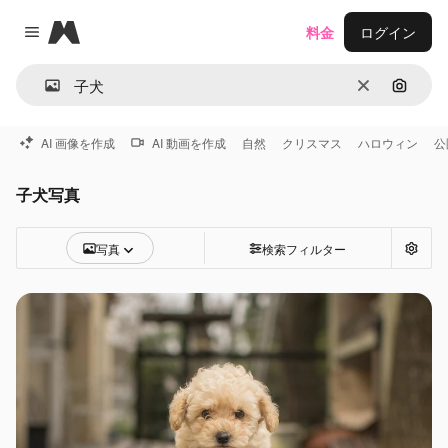
Magnific
料金
ログイン
Close menu
消去
画像で
AI 画像を作成
AI 動画を作成
自然
クリスマス
ハロウィン
公
子犬写真
写真
検索フィルター