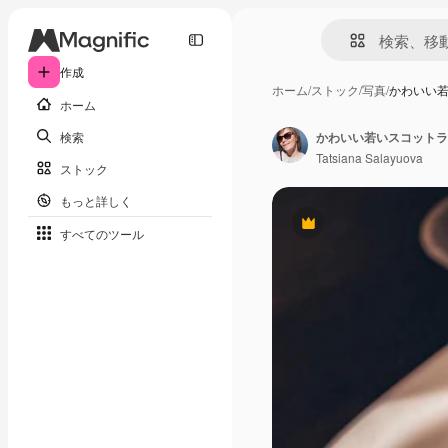
作成
ホーム
/
ストック
/
写真
/
かわいい
ホーム
検索
かわいい若いスコットラ
Tatsiana Salayuova
ストック
もっと詳しく
Premium
すべてのツール