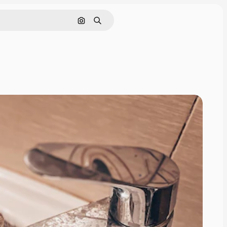
画像で検索
検索