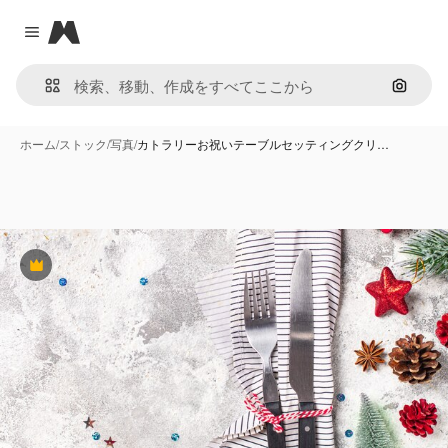
Magnific
Close menu
画像で
ホーム
/
ストック
/
写真
/
カトラリーお祝いテーブルセッティングクリ…
Premium