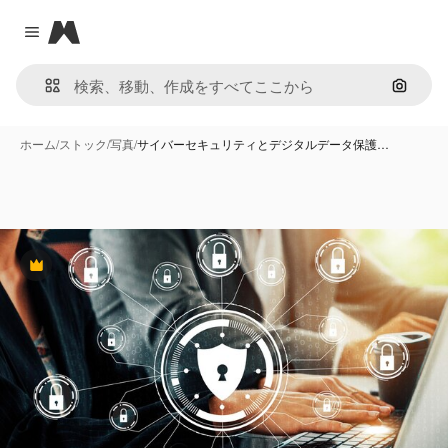
Magnific
Close menu
画像で
ホーム
/
ストック
/
写真
/
サイバーセキュリティとデジタルデータ保護…
Premium