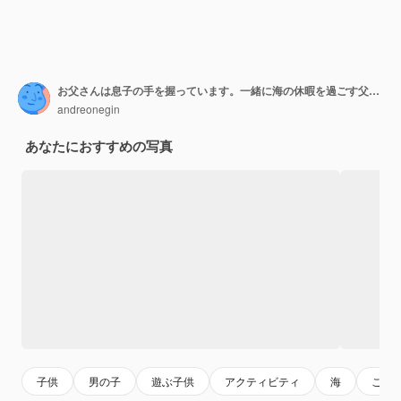
お父さんは息子の手を握っています。一緒に海の休暇を過ごす父子若い男小さな男の子がビーチを歩く。パパとの幸せな子供時代。
andreonegin
あなたにおすすめの写真
子供
男の子
遊ぶ子供
アクティビティ
海
こど