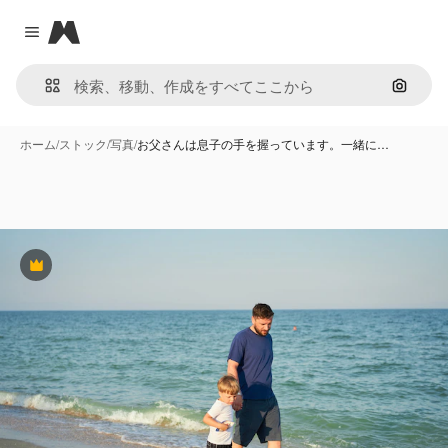
Magnific
Close menu
画像で
ホーム
/
ストック
/
写真
/
お父さんは息子の手を握っています。一緒に…
Premium