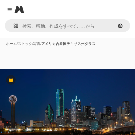
Magnific
Close menu
画像で
ホーム
/
ストック
/
写真
/
アメリカ合衆国テキサス州ダラス
Premium