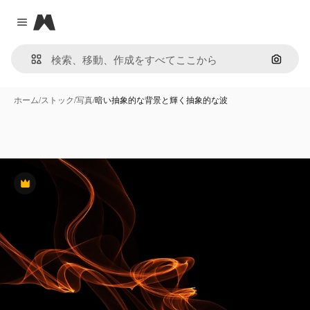
Magnific
Close menu
画像で
ホーム
/
ストック
/
写真
/
暗い抽象的な背景と輝く抽象的な波
Premium