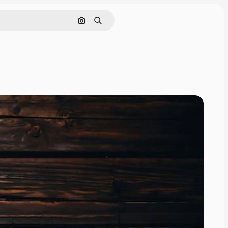
画像で検索
検索