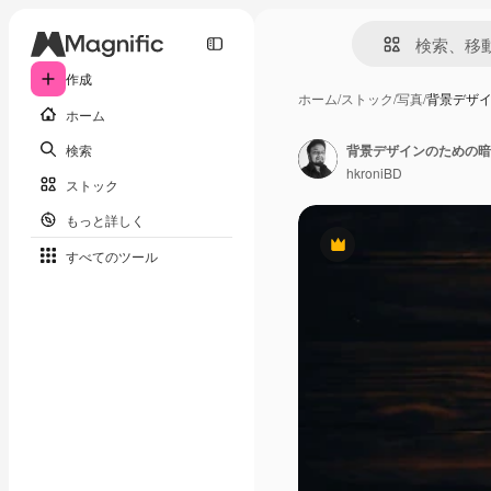
作成
ホーム
/
ストック
/
写真
/
背景デザ
ホーム
検索
背景デザインのための暗
hkroniBD
ストック
もっと詳しく
Premium
すべてのツール