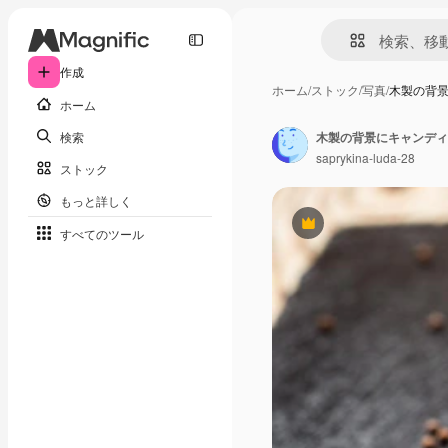
作成
ホーム
/
ストック
/
写真
/
木製の背
ホーム
検索
木製の背景にキャンディ
saprykina-luda-28
ストック
もっと詳しく
Premium
すべてのツール