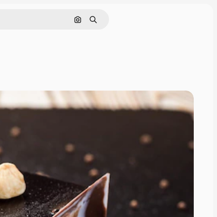
画像で検索
検索