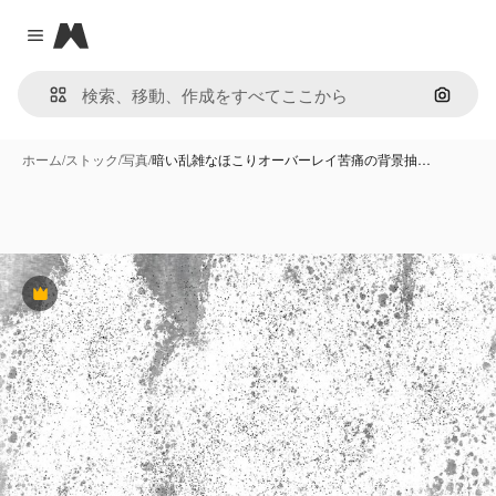
Magnific
Close menu
画像で
ホーム
/
ストック
/
写真
/
暗い乱雑なほこりオーバーレイ苦痛の背景抽…
Premium