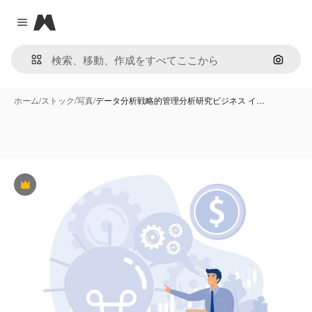
Magnific
Close menu
画像で
ホーム
/
ストック
/
写真
/
データ分析戦略的管理分析研究ビジネス イ…
Premium