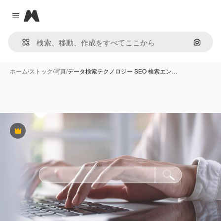
Magnific
Close menu
画像で
ホーム
/
ストック
/
写真
/
データ検索テクノロジー SEO 検索エン…
Premium