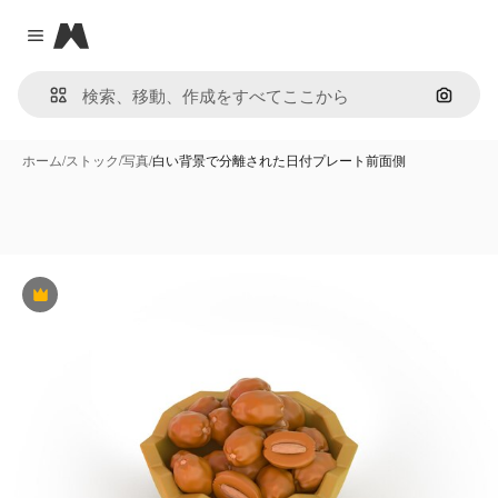
Magnific
Close menu
画像で
ホーム
/
ストック
/
写真
/
白い背景で分離された日付プレート前面側
Premium