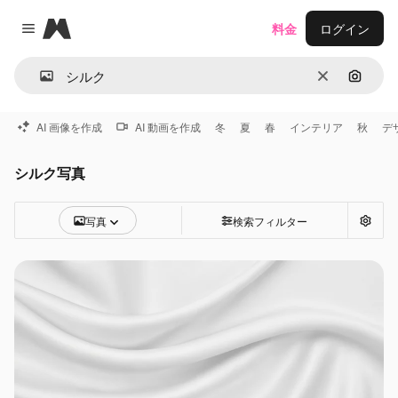
Magnific
料金
ログイン
Close menu
消去
画像で
AI 画像を作成
AI 動画を作成
冬
夏
春
インテリア
秋
デ
シルク写真
写真
検索フィルター