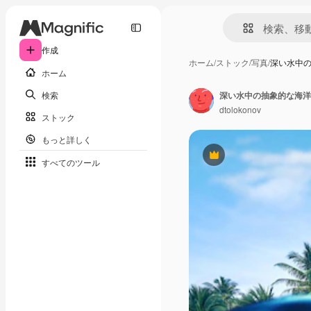
作成
ホーム
/
ストック
/
写真
/
深い水中
ホーム
検索
深い水中の抽象的な海洋
dtolokonov
ストック
もっと詳しく
Premium
すべてのツール