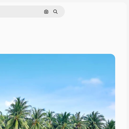
画像で検索
検索