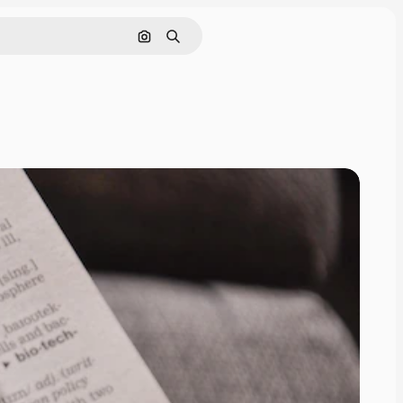
画像で検索
検索