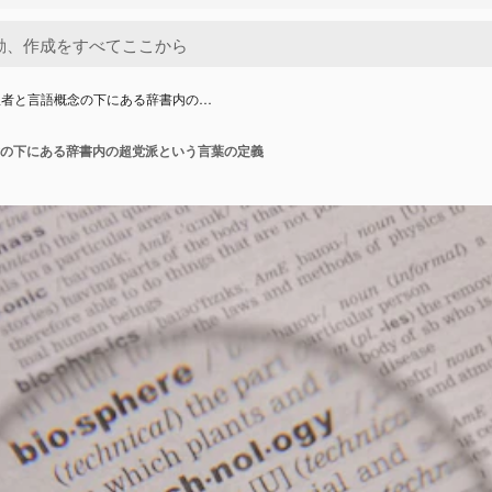
訳者と言語概念の下にある辞書内の…
の下にある辞書内の超党派という言葉の定義