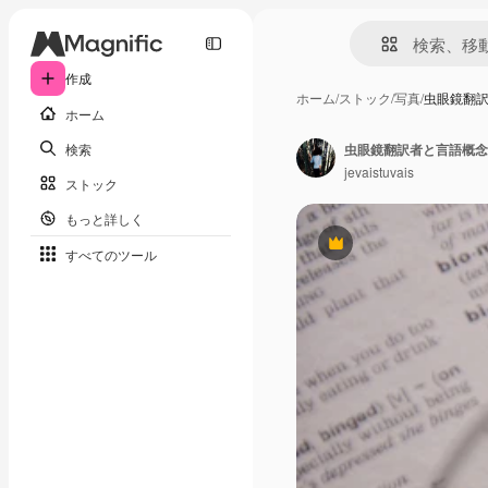
作成
ホーム
/
ストック
/
写真
/
虫眼鏡翻
ホーム
検索
虫眼鏡翻訳者と言語概念
jevaistuvais
ストック
もっと詳しく
Premium
すべてのツール