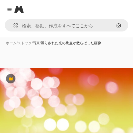
Magnific
Close menu
画像で
ホーム
/
ストック
/
写真
/
照らされた光の焦点が散らばった画像
Premium