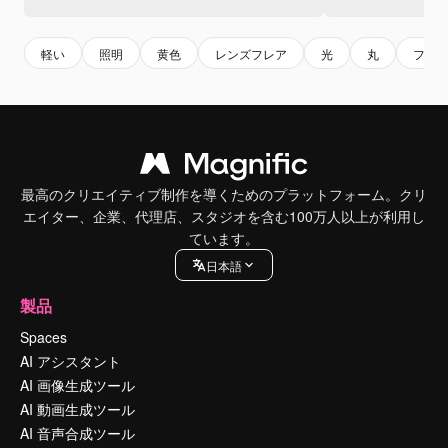
軽い
照明
黄色
レンズフレア
光
丸
フレ
最高のクリエイティブ制作を導くためのプラットフォーム。クリ
エイター、企業、代理店、スタジオを含む100万人以上が利用し
ています。
日本語
製品
Spaces
AI アシスタント
AI 画像生成ツール
AI 動画生成ツール
AI 音声合成ツール