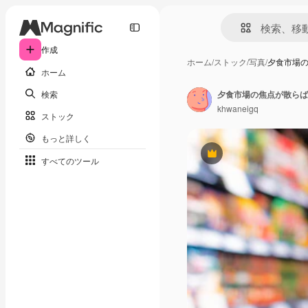
作成
ホーム
/
ストック
/
写真
/
夕食市場
ホーム
検索
夕食市場の焦点が散らば
khwaneigq
ストック
もっと詳しく
Premium
すべてのツール