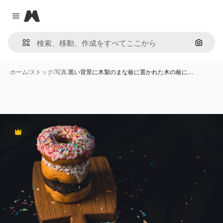
Magnific
Close menu
画像で
ホーム
/
ストック
/
写真
/
黒い背景に木製のまな板に置かれた木の板に…
Premium