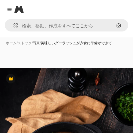
Magnific
Close menu
画像で
ホーム
/
ストック
/
写真
/
美味しいグーラッシュが夕食に準備ができて…
Premium