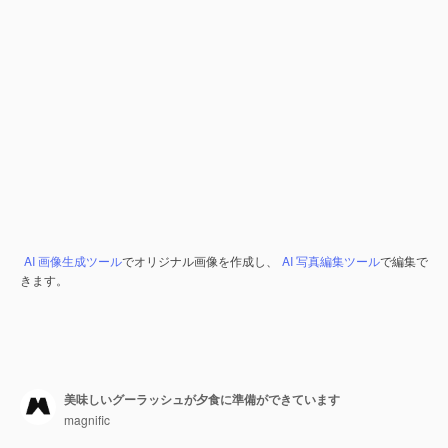
AI 画像生成ツール
でオリジナル画像を作成し、
AI 写真編集ツール
で編集で
きます。
美味しいグーラッシュが夕食に準備ができています
magnific