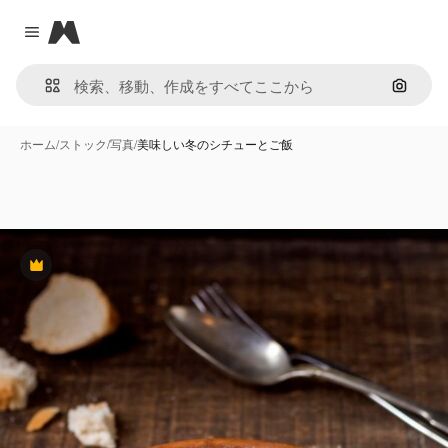
Magnific
Close menu
画像で
ホーム
/
ストック
/
写真
/
美味しい冬のシチューとご飯
Premium