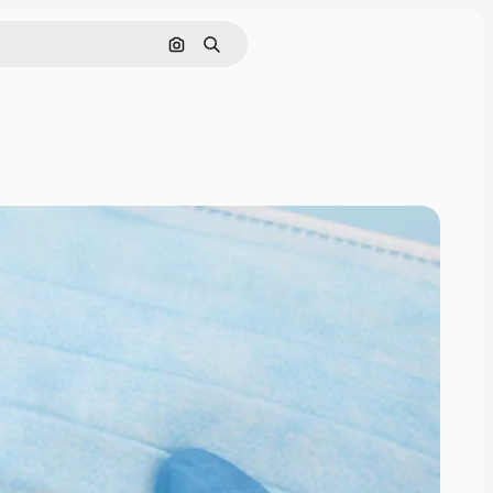
画像で検索
検索