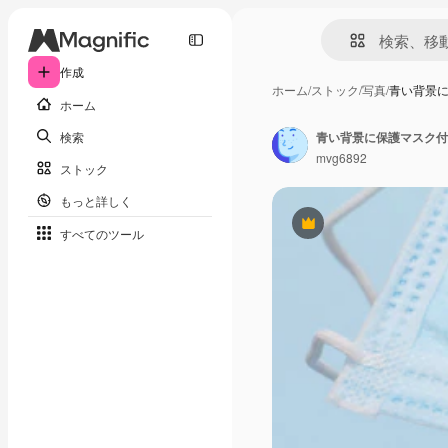
作成
ホーム
/
ストック
/
写真
/
青い背景
ホーム
検索
青い背景に保護マスク付
mvg6892
ストック
もっと詳しく
Premium
すべてのツール