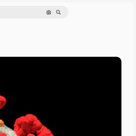
画像で検索
検索