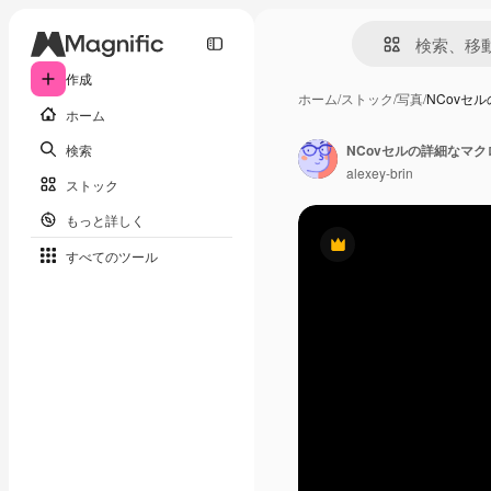
作成
ホーム
/
ストック
/
写真
/
NCovセ
ホーム
検索
alexey-brin
ストック
もっと詳しく
Premium
すべてのツール