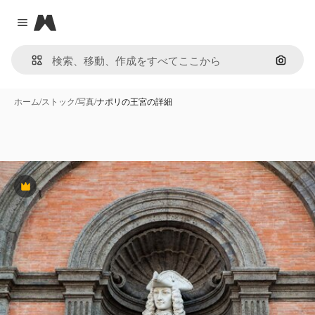
Magnific
Close menu
画像で
ホーム
/
ストック
/
写真
/
ナポリの王宮の詳細
Premium