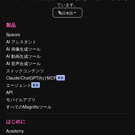
ています。
日本語
製品
Spaces
AI アシスタント
AI 画像生成ツール
AI 動画生成ツール
AI 音声合成ツール
ストックコンテンツ
Claude/ChatGPT向けMCP
新規
エージェント
新規
API
モバイルアプリ
すべてのMagnificツール
はじめに
Academy