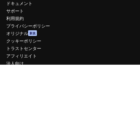
ドキュメント
サポート
利用規約
プライバシーポリシー
オリジナル
新規
クッキーポリシー
トラストセンター
アフィリエイト
法人向け
運営
料金
会社概要
Reviews
採用情報
検索トレンド
ブログ
イベント