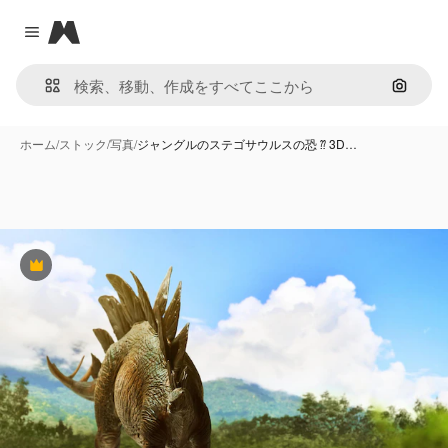
Magnific
Close menu
画像で
ホーム
/
ストック
/
写真
/
ジャングルのステゴサウルスの恐 ⁇ 3D…
Premium