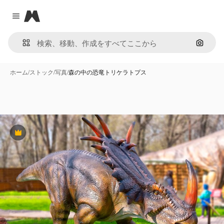
Magnific
Close menu
画像で
ホーム
/
ストック
/
写真
/
森の中の恐竜トリケラトプス
Premium