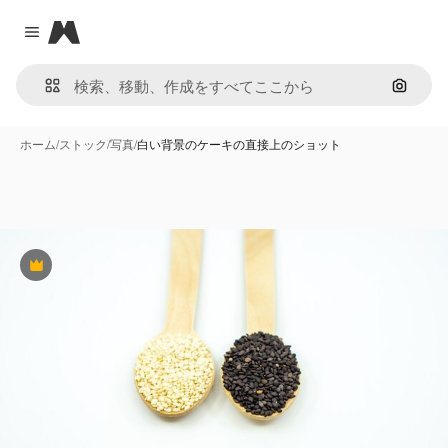
Magnific
Close menu
画像で
ホーム
/
ストック
/
写真
/
白い背景のケーキの直接上のショット
Premium