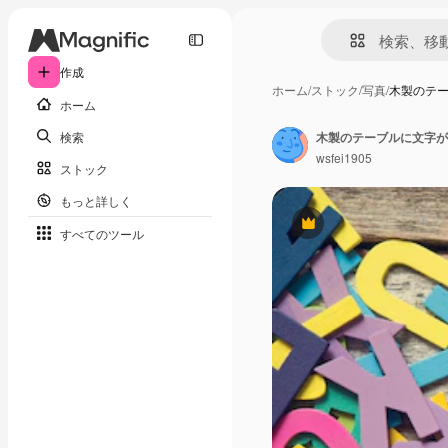
作成
ホーム
/
ストック
/
写真
/
木製のテ
ホーム
検索
木製のテーブルに文字が
wsfei1905
ストック
もっと詳しく
Premium
すべてのツール