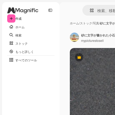
作成
ホーム
/
ストック
/
写真
/
砂に文字
ホーム
検索
砂に文字が書かれた小石
mypicturestosell
ストック
もっと詳しく
Premium
すべてのツール