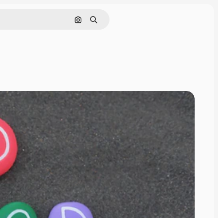
画像で検索
検索