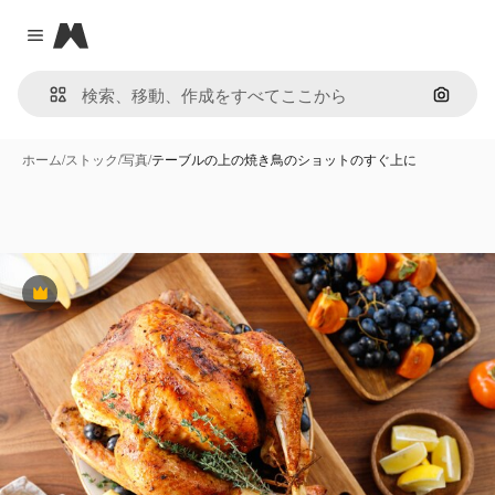
Magnific
Close menu
画像で
ホーム
/
ストック
/
写真
/
テーブルの上の焼き鳥のショットのすぐ上に
Premium