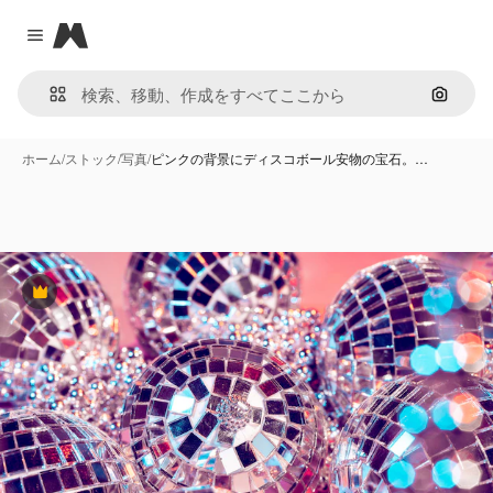
Magnific
Close menu
画像で
ホーム
/
ストック
/
写真
/
ピンクの背景にディスコボール安物の宝石。…
Premium