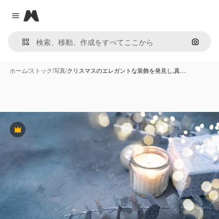
Magnific
Close menu
画像で
ホーム
/
ストック
/
写真
/
クリスマスのエレガントな装飾を発見し,真…
Premium